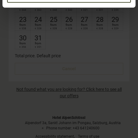
16
17
18
19
20
21
22
from
from
from
from
from
from
from
344
362
348
343
331
331
339
€
€
€
€
€
€
€
23
24
25
26
27
28
29
from
from
from
from
from
from
from
338
328
328
328
328
328
329
€
€
€
€
€
€
€
30
31
from
from
356
351
€
€
Total price
. Default price
Cancel
Not found what you are looking for? Click here to see all
our offers
Hotel AlpenSchlössl
Alpendorf 3a
Sankt Johann im Pongau
Salzburg
Austria
Phone number
:
+43 641240600
Accessibility statement
Terms of use