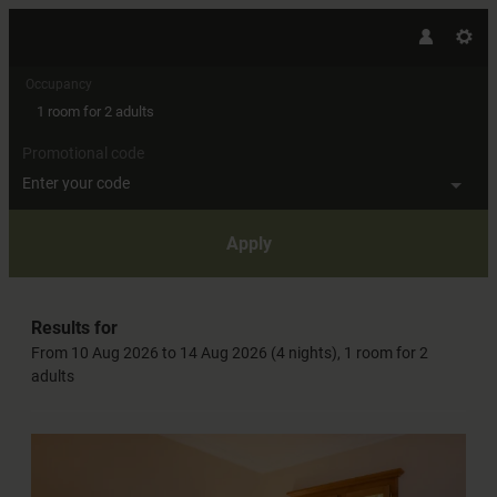
Occupancy
1 room
for
2 adults
Promotional code
Enter your code
Apply
Offers available in "Sissysuite"
Results for
From 10 Aug 2026 to 14 Aug 2026 (
4 nights
),
1 room
for
2
adults