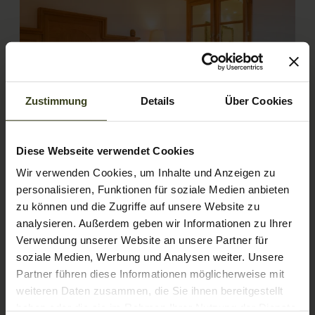
Zustimmung
Details
Über Cookies
4
Diese Webseite verwendet Cookies
Wir verwenden Cookies, um Inhalte und Anzeigen zu
Sissysuite
personalisieren, Funktionen für soziale Medien anbieten
zu können und die Zugriffe auf unsere Website zu
2
Max: 6 people
61
m
analysieren. Außerdem geben wir Informationen zu Ihrer
Verwendung unserer Website an unsere Partner für
Mountain view
Bathtub
soziale Medien, Werbung und Analysen weiter. Unsere
Balcony/terrace
Shower
Television
Partner führen diese Informationen möglicherweise mit
weiteren Daten zusammen, die Sie ihnen bereitgestellt
Show all amenities
haben oder die sie im Rahmen Ihrer Nutzung der Dienste