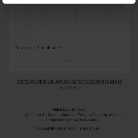
23
24
25
26
27
28
29
30
31
Total price
. Default price
Cancel
Not found what you are looking for? Click here to see all
our offers
Hotel AlpenSchlössl
Alpendorf 3a
Sankt Johann im Pongau
Salzburg
Austria
Phone number
:
+43 641240600
Accessibility statement
Terms of use