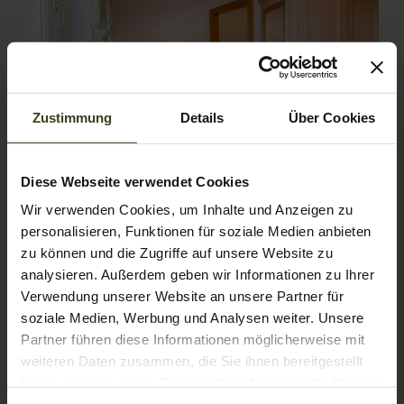
Zustimmung
Details
Über Cookies
4
Diese Webseite verwendet Cookies
Wir verwenden Cookies, um Inhalte und Anzeigen zu
Single room
personalisieren, Funktionen für soziale Medien anbieten
zu können und die Zugriffe auf unsere Website zu
2
Max: 1 person
22
m
analysieren. Außerdem geben wir Informationen zu Ihrer
Verwendung unserer Website an unsere Partner für
Mountain view
Balcony/terrace
Shower
soziale Medien, Werbung und Analysen weiter. Unsere
Partner führen diese Informationen möglicherweise mit
Television
Hairdryer
Show all amenities
weiteren Daten zusammen, die Sie ihnen bereitgestellt
haben oder die sie im Rahmen Ihrer Nutzung der Dienste
Cozy, quiet single room with single bed at the highest level