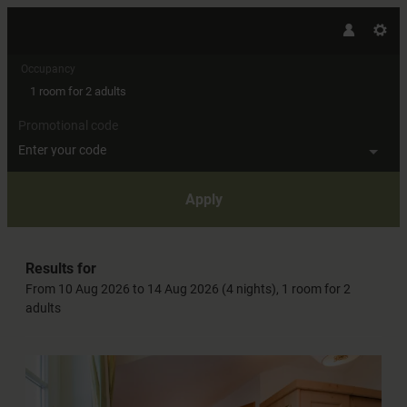
Occupancy
1 room
for
2 adults
Promotional code
Enter your code
Apply
Offers available in "Single room"
Results for
From 10 Aug 2026 to 14 Aug 2026 (
4 nights
),
1 room
for
2
adults