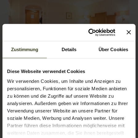
Zustimmung
Details
Über Cookies
4
Diese Webseite verwendet Cookies
Comfort double room Amadé de
Wir verwenden Cookies, um Inhalte und Anzeigen zu
luxe
personalisieren, Funktionen für soziale Medien anbieten
zu können und die Zugriffe auf unsere Website zu
2
Max: 4 people
40
m
analysieren. Außerdem geben wir Informationen zu Ihrer
Verwendung unserer Website an unsere Partner für
soziale Medien, Werbung und Analysen weiter. Unsere
Bathtub/shower combination
Balcony/terrace
Partner führen diese Informationen möglicherweise mit
Television
Hairdryer
Towels
weiteren Daten zusammen, die Sie ihnen bereitgestellt