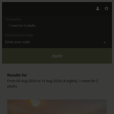
Occupancy
1 room
for
2 adults
Promotional code
Enter your code
Apply
Offers available in "Comfort dou
Results for
From 09 Aug 2026 to 13 Aug 2026 (
4 nights
),
1 room
for
2
adults