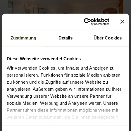
Zustimmung
Details
Über Cookies
4
Diese Webseite verwendet Cookies
Wir verwenden Cookies, um Inhalte und Anzeigen zu
Double room Amadé
personalisieren, Funktionen für soziale Medien anbieten
zu können und die Zugriffe auf unsere Website zu
2
Max: 3 people
26
m
analysieren. Außerdem geben wir Informationen zu Ihrer
Verwendung unserer Website an unsere Partner für
Balcony/terrace
Shower
Television
soziale Medien, Werbung und Analysen weiter. Unsere
Partner führen diese Informationen möglicherweise mit
Hairdryer
Towels
Show all amenities
weiteren Daten zusammen, die Sie ihnen bereitgestellt
Our smallest comfort rooms with 26 m² are facing east
haben oder die sie im Rahmen Ihrer Nutzung der Dienste
and have a terrace in a particularly quiet mountain
gesammelt haben.