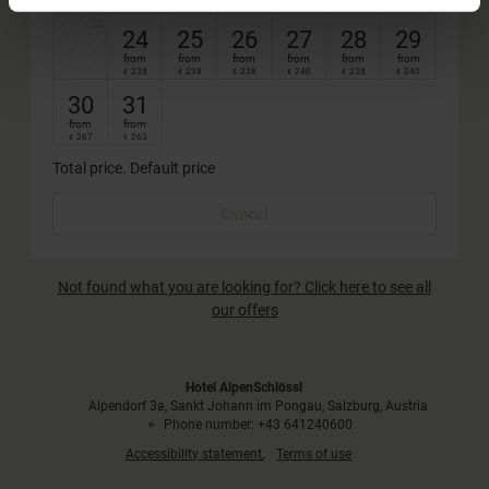
255
243
€
€
23
24
25
26
27
28
29
from
from
from
from
from
from
238
238
238
240
238
240
€
€
€
€
€
€
30
31
from
from
267
263
€
€
Total price
. Default price
Cancel
Not found what you are looking for? Click here to see all
our offers
Hotel AlpenSchlössl
Alpendorf 3a
Sankt Johann im Pongau
Salzburg
Austria
Phone number
:
+43 641240600
Accessibility statement
Terms of use