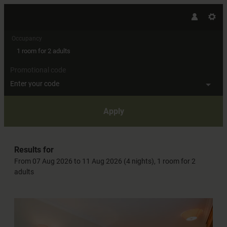
Occupancy
1 room
for
2 adults
Promotional code
Enter your code
Apply
Offers available in "Double room
Results for
From 07 Aug 2026 to 11 Aug 2026 (
4 nights
),
1 room
for
2
adults