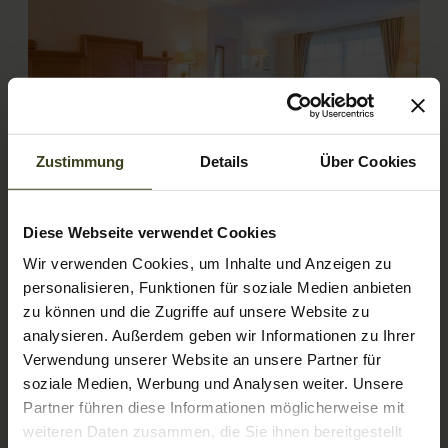
Zustimmung
Details
Über Cookies
4
Diese Webseite verwendet Cookies
Wohnkomfortzimmer Hellbrunn
Wir verwenden Cookies, um Inhalte und Anzeigen zu
de luxe
personalisieren, Funktionen für soziale Medien anbieten
zu können und die Zugriffe auf unsere Website zu
2
Max.: 4 Personen
37
m
analysieren. Außerdem geben wir Informationen zu Ihrer
Verwendung unserer Website an unsere Partner für
soziale Medien, Werbung und Analysen weiter. Unsere
Balkon/Terrasse
Dusche
Fernseher
Partner führen diese Informationen möglicherweise mit
Haarföhn
Handtücher
weiteren Daten zusammen, die Sie ihnen bereitgestellt