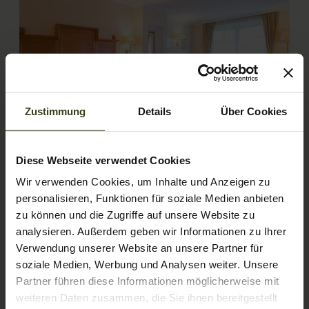
Zustimmung
Details
Über Cookies
4
Diese Webseite verwendet Cookies
Wohnkomfortzimmer Hellbrunn
Wir verwenden Cookies, um Inhalte und Anzeigen zu
de luxe
personalisieren, Funktionen für soziale Medien anbieten
zu können und die Zugriffe auf unsere Website zu
2
Max.: 4 Personen
37
m
analysieren. Außerdem geben wir Informationen zu Ihrer
Verwendung unserer Website an unsere Partner für
soziale Medien, Werbung und Analysen weiter. Unsere
Balkon/Terrasse
Dusche
Fernseher
Partner führen diese Informationen möglicherweise mit
Haarföhn
Handtücher
weiteren Daten zusammen, die Sie ihnen bereitgestellt