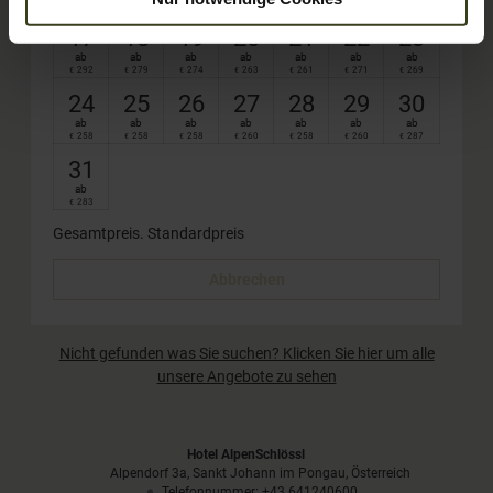
277
278
275
274
280
275
275
€
€
€
€
€
€
€
17
18
19
20
21
22
23
ab
ab
ab
ab
ab
ab
ab
292
279
274
263
261
271
269
€
€
€
€
€
€
€
24
25
26
27
28
29
30
ab
ab
ab
ab
ab
ab
ab
258
258
258
260
258
260
287
€
€
€
€
€
€
€
31
ab
283
€
Gesamtpreis
. Standardpreis
Abbrechen
Nicht gefunden was Sie suchen? Klicken Sie hier um alle
unsere Angebote zu sehen
Hotel AlpenSchlössl
Alpendorf 3a
Sankt Johann im Pongau
Österreich
Telefonnummer
:
+43 641240600