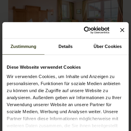
Zustimmung
Details
Über Cookies
5
Diese Webseite verwendet Cookies
Wohnkomfortzimmer Fürst
Wir verwenden Cookies, um Inhalte und Anzeigen zu
personalisieren, Funktionen für soziale Medien anbieten
2
Max.: 4 Personen
40
m
zu können und die Zugriffe auf unsere Website zu
analysieren. Außerdem geben wir Informationen zu Ihrer
Aussicht auf eine Berglandschaft
Verwendung unserer Website an unsere Partner für
soziale Medien, Werbung und Analysen weiter. Unsere
Badewanne/Dusche kombiniert
Partner führen diese Informationen möglicherweise mit
Balkon/Terrasse
Fernseher
Haarföhn
weiteren Daten zusammen, die Sie ihnen bereitgestellt
Alle Ausstattungsmerkmale anzeigen